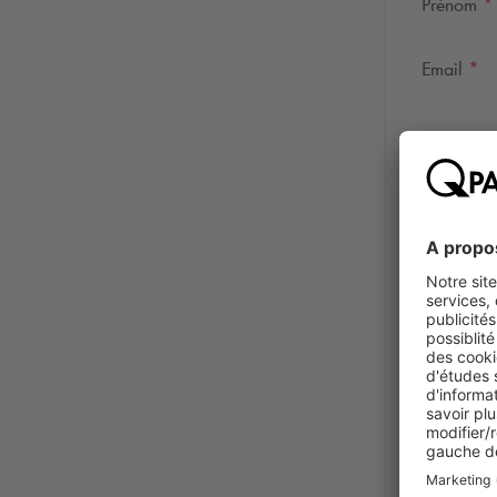
Prénom
*
Email
*
Confirmez
Numéro c
Demande 
Je c
réini