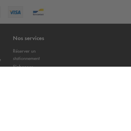
Nos services
Réserver un
stationnement
e
S'abonner
Bornes de recharge de
véhicules électriques