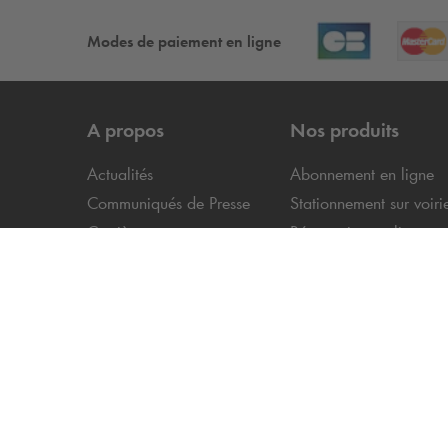
Modes de paiement en ligne
A propos
Nos produits
Actualités
Abonnement en ligne
Communiqués de Presse
Stationnement sur voiri
Carrière
Réservation en ligne
Index de l'égalité
Questions fréquentes
professionnelle
Résiliation
Le groupe
Q-Park
Rétractation