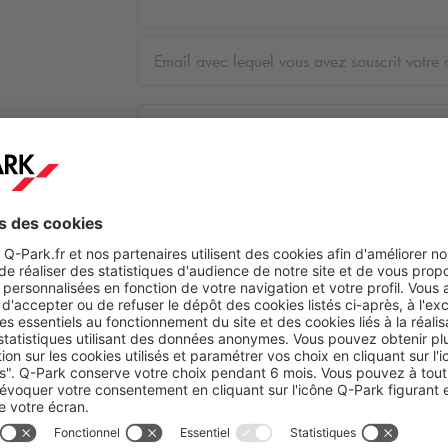
 votre email
*
lient
*
spécifique
onfirme faire une demande d'activation de compte et non une de
tialisation de mot de passe