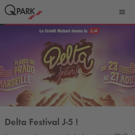
er
Bascu
vers
la
tion
navig
Delta Festival J-5 !