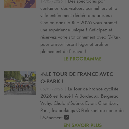
|
Des spectacles par
17/07/2026
centaines, des visiteurs par milliers et la
ville entièrement dédiée aux artistes :
Chalon dans la Rue 2026 vous promet
une expérience unique ! Anticipez et
réservez votre stationnement avec
Q-Park
pour arriver l'esprit léger et profiter
pleinement du Festival !
LE PROGRAMME
🚴LE TOUR DE FRANCE AVEC
Q-PARK
!
|
Le Tour de France cycliste
06/07/2026
2026 est lancé ! A Bordeaux, Bergerac,
Vichy, Chalon/Saône, Evian, Chambéry,
Paris, les parkings
Q-Park
sont au coeur de
l'évènement 🅿️
EN SAVOIR PLUS