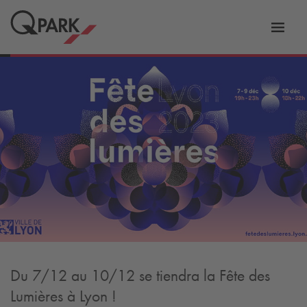
er
Bascu
vers
la
tion
navig
Du 7/12 au 10/12 se tiendra la Fête des
Lumières à Lyon !