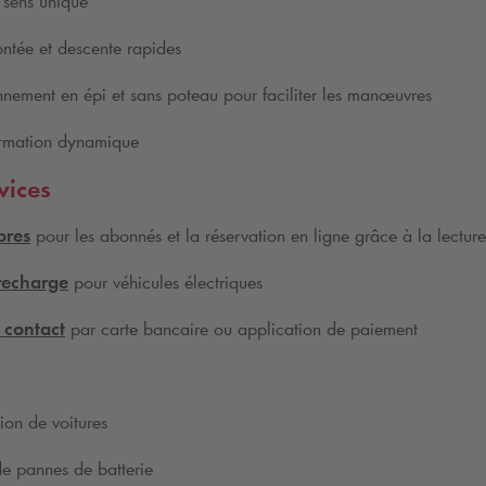
 sens unique
tée et descente rapides
nnement en épi et sans poteau pour faciliter les manœuvres
ormation dynamique
vices
bres
pour les abonnés et la réservation en ligne grâce à la lectur
recharge
pour véhicules électriques
 contact
par carte bancaire ou application de paiement
ion de voitures
de pannes de batterie