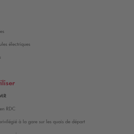
les
les électriques
s
iliser
MR
 en RDC
privilégié à la gare sur les quais de départ