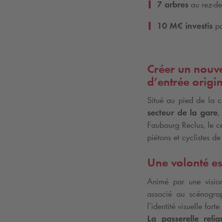
7 arbres
au rez-de
10
M€ investis
p
Créer un nouve
d’entrée origin
Situé au pied de la c
secteur de la gare
,
Faubourg Reclus, le ce
piétons et cyclistes de 
Une volonté es
Animé par une visio
associé au scénograp
l’identité visuelle for
La passerelle rel