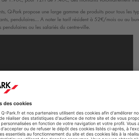
nts,
Q-Park
propose une large gamme de produits pour tous les type
ants, pendulaires… A noter le tarif résident à 52€/mois ou au bu
 pendulaires ou les salariés du centre-ville.