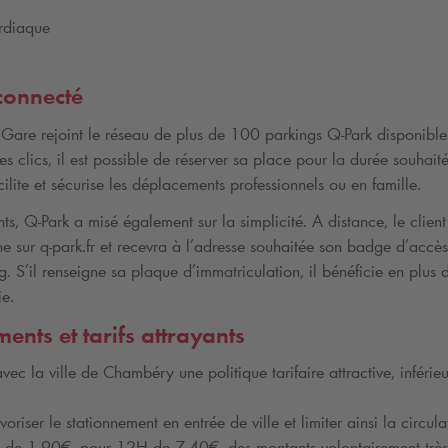
ardiaque
connecté
 Gare rejoint le réseau de plus de 100 parkings
Q-Park
disponibles
es clics, il est possible de réserver sa place pour la durée souhai
cilite et sécurise les déplacements professionnels ou en famille.
nts,
Q-Park
a misé également sur la simplicité. A distance, le client
ne sur
q-park
.fr et recevra à l’adresse souhaitée son badge d’accès
. S’il renseigne sa plaque d’immatriculation, il bénéficie en plus d
ie.
nts et tarifs attrayants
vec la ville de Chambéry une politique tarifaire attractive, inférie
voriser le stationnement en entrée de ville et limiter ainsi la circul
t de 1.90€, pour 12H de 7.40€, des montants volontairement très i