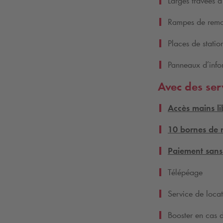
Larges travées à
Rampes de remon
Places de statio
Panneaux d’inf
Avec des ser
Accès mains li
10 bornes de 
Paiement sans
Télépéage
Service de locat
Booster en cas 