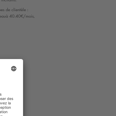
s de clientèle :
reau
à 40.40€/mois,