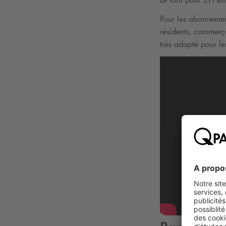
Pour les abonneme
résidents, commerç
très adapté pour les