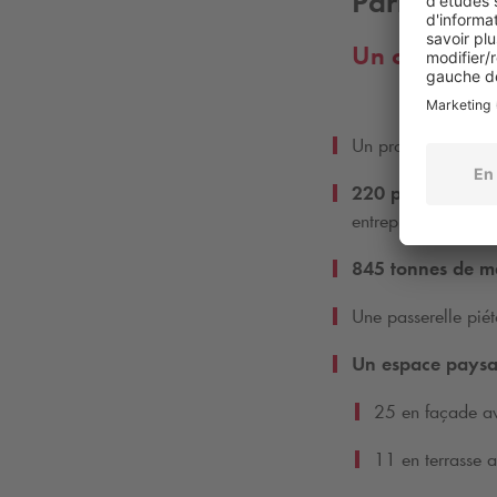
Parking Ca
Un chantier 
Un projet conçu p
220 personnes
em
entreprises locales
845 tonnes de mé
Une passerelle piét
Un espace paysag
25 en façade ave
11 en terrasse av