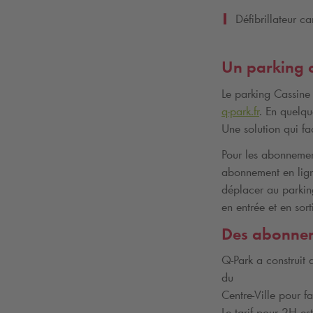
Défibrillateur c
Un parking 
Le parking Cassine
q-park
.fr
. En quelqu
Une solution qui fa
Pour les abonneme
abonnement en lig
déplacer au parking
en entrée et en sort
Des abonneme
Q-Park
a construit a
du
Centre-Ville pour fa
Le tarif pour 2H es