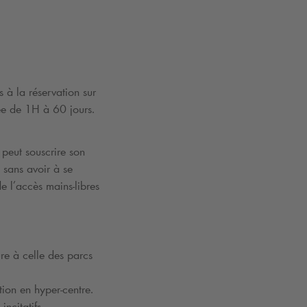
 à la réservation sur
tée de 1H à 60 jours.
 peut souscrire son
 sans avoir à se
e l’accès mains-libres
ure à celle des parcs
ation en hyper-centre.
ncitatifs.