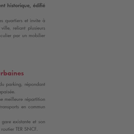
t historique, édifié
es quartiers et invite à
lle, reliant plusieurs
culier par un mobilier
urbaines
du parking, répondant
apaisée.
e meilleure répartition
s transports en commun
 gare existante et son
e routier TER SNCF.