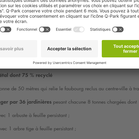
ssine Gare
ambitieux
ar
l’architecte chambérien Philippe Barbeyer
,
ployées sur le chantier – 200 ouvriers et 20 encadrants, avec pr
 et régionales comme l’entreprise générale Briand, basée à Saint-Pr
tal dont 75 % recyclé
onne de 50 mètres qui relie le faubourg reclus au centre-ville à t
er par 36 jardinières
pesant chacune 8 tonnes chargées dont
c 1 arbuste à feuille persistant ;
ec 1 arbre tige à feuille persistant ;