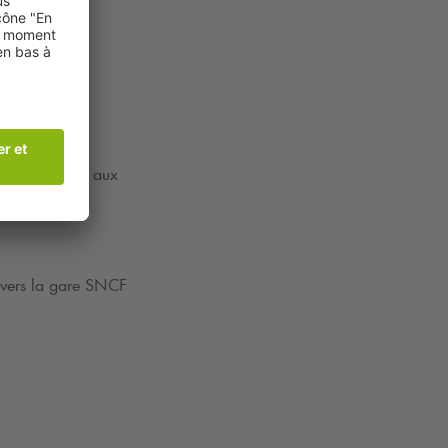
iorité donnée aux
iest (69)
ravers la gare SNCF