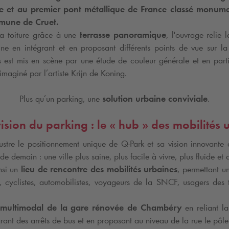
e et au premier pont métallique de France classé monumen
mune de Cruet.
la toiture grâce à une
terrasse panoramique
, l'ouvrage relie l
 en intégrant et en proposant différents points de vue sur la vi
s est mis en scène par une étude de couleur générale et en parti
maginé par l’artiste Krijn de Koning.
Plus qu’un parking, une
solution urbaine conviviale
.
ision du parking : le « hub » des mobilités 
lustre le positionnement unique de
Q-Park
et sa vision innovante 
de demain : une ville plus saine, plus facile à vivre, plus fluide et 
nsi un
lieu de rencontre des mobilités urbaines
, permettant un
s, cyclistes, automobilistes, voyageurs de la SNCF, usagers de
e multimodal de la gare rénovée de Chambéry
en reliant la
grant des arrêts de bus et en proposant au niveau de la rue le pôl