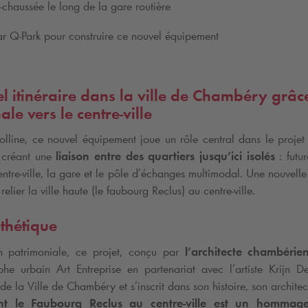
-chaussée le long de la gare routière
ar
Q-Park
pour construire ce nouvel équipement
l itinéraire dans la ville de Chambéry grâc
ale vers le centre-ville
olline, ce nouvel équipement joue un rôle central dans le projet
 créant une
liaison entre des quartiers jusqu’ici isolés
: futu
ntre-ville, la gare et le pôle d’échanges multimodal. Une nouvell
relier la ville haute (le faubourg Reclus) au centre-ville.
thétique
n patrimoniale, ce projet, conçu par
l’architecte chambérie
he urbain Art Entreprise en partenariat avec l’artiste Krijn De
te de la Ville de Chambéry et s’inscrit dans son histoire, son architec
iant le Faubourg Reclus au centre-ville est un hommage