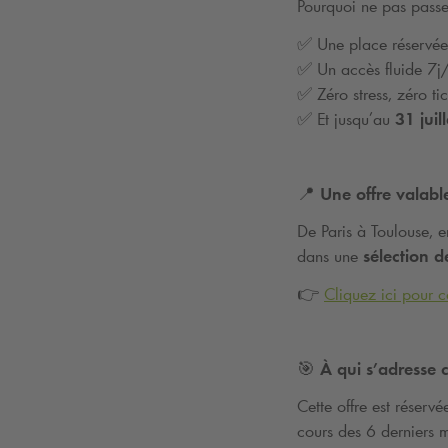
Pourquoi ne pas passer
✅
Une place réservée,
✅
Un acc
è
s fluide 7j
✅
Z
é
ro stress, z
é
ro ti
✅
Et jusqu
’
au
31 juil
📍 Une offre valab
De Paris à Toulouse, 
dans une
sélection d
👉
Cliquez ici pour c
🎯 À qui s’adresse c
Cette offre est réserv
cours des 6 derniers m