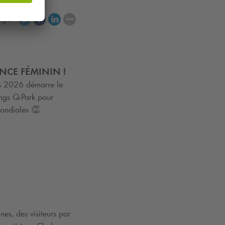
ager
ANCE FÉMININ !
s 2026 démarre le
ings
Q-Park
pour
mondiales 👏
nes, des visiteurs par