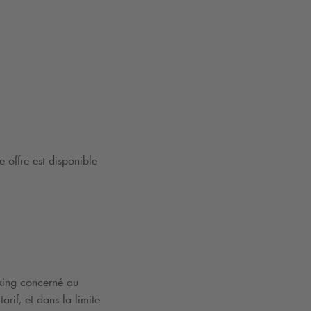
 offre est disponible
rking concerné au
rif, et dans la limite