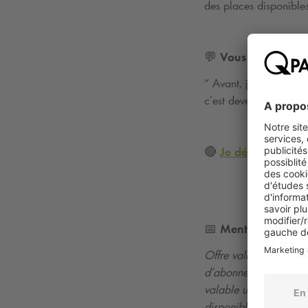
des places disponibles
💬
Vous hésitez ? Q
“ Avant, je réservais 
c’est devenu ancré, u
🔴
Je découvre l’of
📅
Mentions légales
Offre valable jusqu’
d’abonnement dans le 
valable uniquement sur
disponibles. Liste des