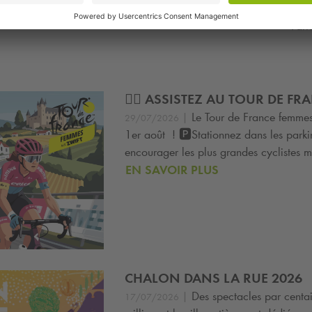
Part
🚴‍♀️ ASSISTEZ AU TOUR DE FR
|
Le Tour de France femme
29/07/2026
1er août ! 🅿️Stationnez dans les park
encourager les plus grandes cyclistes 
EN SAVOIR PLUS
CHALON DANS LA RUE 2026
|
Des spectacles par centai
17/07/2026