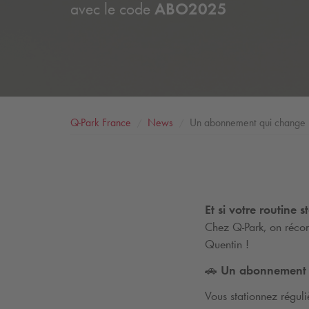
avec le code
ABO2025
Q-Park
France
News
Un abonnement qui change la
Et si votre routine 
Chez
Q-Park
, on réco
Quentin !
🚗 Un abonnement q
Vous stationnez régul