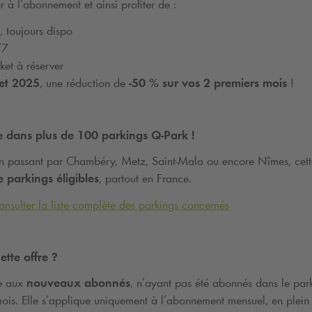
 à l’abonnement et ainsi profiter de :
 toujours dispo
/7
cket
à
r
é
server
let 2025
, une réduction de
-50 % sur vos 2 premiers mois
!
le dans plus de 100 parkings
Q-Park
!
en passant par Chambéry, Metz, Saint-Malo ou encore Nîmes, cette
e parkings éligibles
, partout en France.
onsulter la liste complète des parkings concernés
ette offre ?
ée aux
nouveaux abonnés
, n’ayant pas été abonnés dans le pa
ois. Elle s’applique uniquement à l’abonnement mensuel, en plein ta