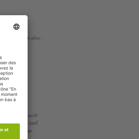
n’y pense même plus :
yant pas souscrit
uel – plein tarif,
mite des places