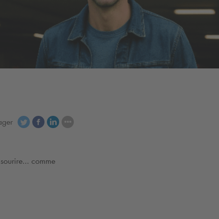
ager
e sourire… comme