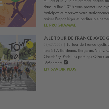
milliers et la ville entièrement dédiée a
dans la Rue 2026 vous promet une exp
Anticipez et réservez votre stationnem
arriver l'esprit léger et profiter pleineme
LE PROGRAMME
🚴LE TOUR DE FRANCE AVEC
Q
|
Le Tour de France cyclis
06/07/2026
lancé ! A Bordeaux, Bergerac, Vichy, 
Chambéry, Paris, les parkings
Q-Park
so
l'évènement 🅿️
EN SAVOIR PLUS