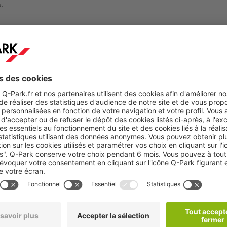
.
uentin ne le regrette pas
😊
à chaque fois… maintenant, je gagne du temps, et de l’argent. Je 
n réflexe. ” – Quentin, nouvel abonné
Q-Park
fre et je m’abonne maintenant
 :
au 31/07/2025, réservée exclusivement aux nouveaux abonnés n’a
parking concerné au cours des six derniers mois. Abonnement mens
 une sélection de parkings. Offre soumise à conditions, dans la li
 parkings éligibles et CGV disponibles sur
www.
q-park
.fr
.