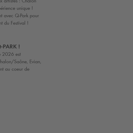
ux artistes : Chalon
érience unique !
ent avec
Q-Park
pour
nt du Festival !
-PARK
!
te 2026 est
Chalon/Saône, Evian,
nt au coeur de