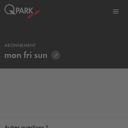
er
Bascu
vers
la
tion
navig
ABONNEMENT
mon fri sun
Autres questions ?