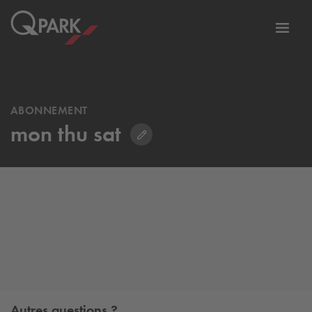
er
Bascu
vers
la
tion
navig
ABONNEMENT
mon thu sat
Autres questions ?