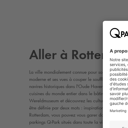
Aller à Rotterda
La ville mondialement connue pour son architecture
moderne et ses vues à couper le souffle, promenez-
navires historiques dans l'Oude Haven (vieux port)
cuisines du monde entier dans le bâtiment Markthal
Wereldmuseum et découvrez les cultures du monde.
être définie par deux mots : inspiration et innovatio
Rotterdam, vous pouvez vous garer dans l'un des 
parkings
Q-Park
situés dans toute la ville.