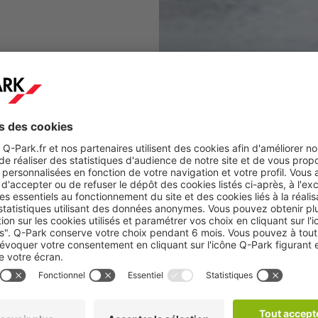
m
, son art
vous devant les
, dégustez des
 ou visitez le
 La ville peut
n. Si vous visitez
nombreux