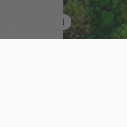
Visites à Rotterdam
Non seulement les maisons cubique
attraction touristique célèbre, mai
entier pour voir le port historique 
surnommé « Le Cygne ». En passant
travaux publics de l'art dans les end
empruntez cet itinéraire de nuit, vo
couleurs illuminant mystérieusement