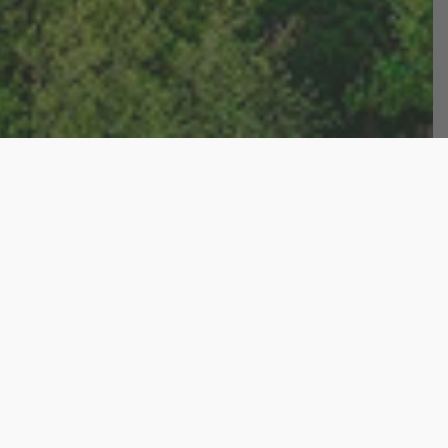
s jaunes de Rotterdam sont une
s les gens viennent également du monde
et l'emblématique pont Erasmusbrug
 sous le pont, vous découvrez des
roits les plus inattendus. Si vous
us serez fasciné par la myriade de
 le pont. Si vous êtes passionné de