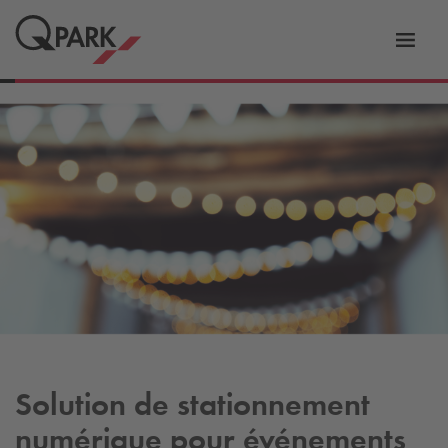
er
Bascu
vers
la
tion
navig
Solution de stationnement
numérique pour événements