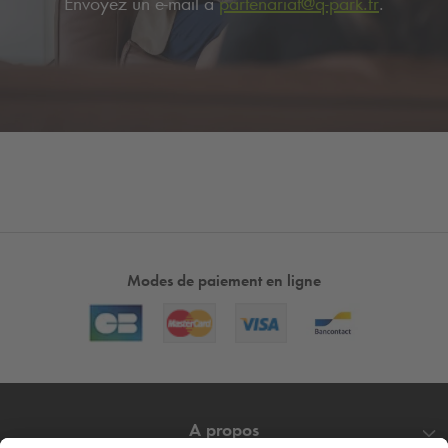
Envoyez un e-mail à
partenariat@
q-park
.fr
.
Modes de paiement en ligne
A propos