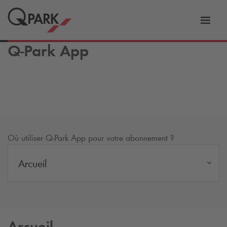
er
Bascu
vers
Q-Park
App
la
tion
navig
Où utiliser
Q-Park
App pour votre abonnement ?
Arcueil
Arcueil