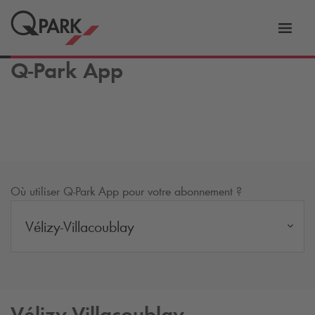
er
Bascu
vers
Q-Park
App
la
tion
navig
Où utiliser
Q-Park
App pour votre abonnement ?
Vélizy-Villacoublay
Vélizy-Villacoublay