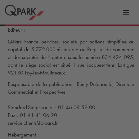
er
Bascu
vers
Editeur :
la
tion
navig
Q-Park
France Services, société par actions simplifiée au
capital de 5.772.000 €, inscrite au Registre du commerce
et des sociétés de Nanterre sous le numéro 834 424 095,
dont le siège social est situé 1 rue Jacques-Henri Lartigue
92130 Issy-les-Moulineaux.
Responsable de la publication - Rémy Delepoulle, Directeur
Commercial et Prospectives.
Standard-Siège social : 01 46 09 59 00
Fax : 01 41 41 06 20
service.clients@
q-park
.fr
Hébergement :