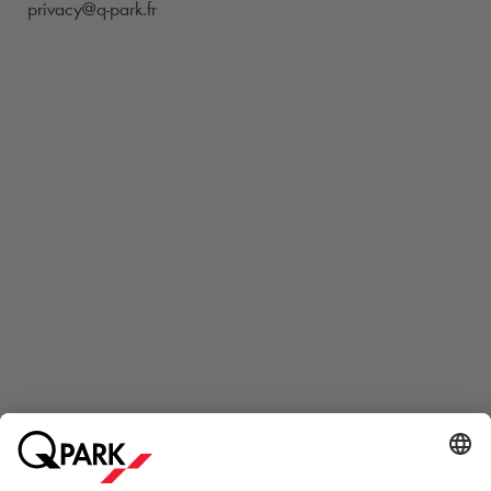
privacy@
q-park
.fr