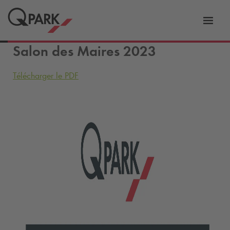
er
Bascu
vers
Salon des Maires 2023
la
tion
navig
Télécharger le PDF