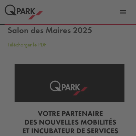
er
Bascu
vers
Salon des Maires 2025
la
tion
navig
Télécharger le PDF