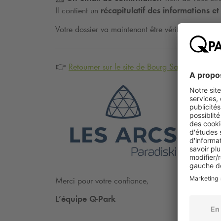
Il contient un
récapitulatif des informations 
Votre dossier va maintenant être vérifié par nos é
👉
Retourner sur le site de Bourg Saint Maurice 
Merci pour votre confiance,
L’équipe
Q-Park