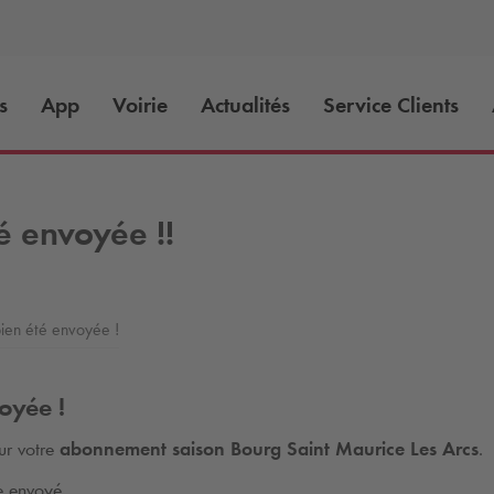
s
App
Voirie
Actualités
Service Clients
 envoyée !!
en été envoyée !
oyée !
our votre
abonnement saison Bourg Saint Maurice Les Arcs
.
e envoyé.