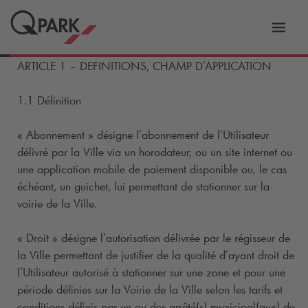
er
Bascu
vers
ARTICLE 1 – DEFINITIONS, CHAMP D’APPLICATION
la
tion
navig
1.1 Définition
« Abonnement » désigne l’abonnement de l’Utilisateur
délivré par la Ville via un horodateur, ou un site internet ou
une application mobile de paiement disponible ou, le cas
échéant, un guichet, lui permettant de stationner sur la
voirie de la Ville.
« Droit » désigne l’autorisation délivrée par le régisseur de
la Ville permettant de justifier de la qualité d’ayant droit de
l’Utilisateur autorisé à stationner sur une zone et pour une
période définies sur la Voirie de la Ville selon les tarifs et
conditions définis par un ou des arrêté(s) municipal(aux) de