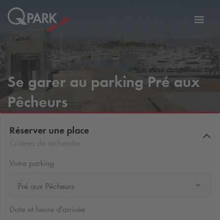
er
Bascu
vers
la
tion
navig
Se garer au parking Pré aux
Pêcheurs
Réserver une place
Critères de recherche
Votre parking
Pré aux Pêcheurs
Date et heure d'arrivée