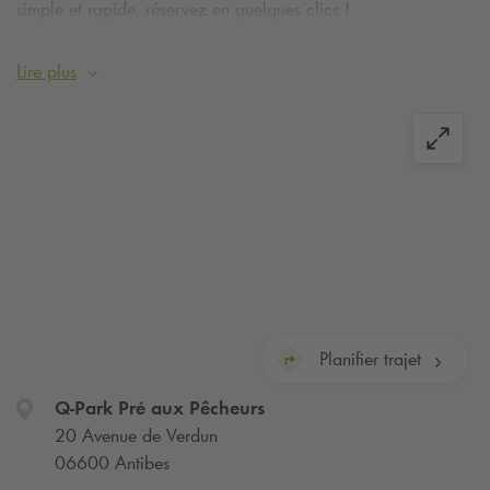
simple et rapide, réservez en quelques clics !
Lire plus
Votre parking est digitale : plus de badge, entrez
et sortez grâce à lecture de plaque
d'immatriculation.
Souscrivez sur
Q-Park
.fr et
activez votre abonnement sur l'application
mobile
Q-Park
.
Planifier trajet
Q-Park
Pré aux Pêcheurs
20 Avenue de Verdun
06600 Antibes