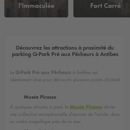
l'Immaculée
Fort Carré
Conception
Découvrez les attractions à proximité du
parking
Q-Park
Pré aux Pêcheurs à Antibes
Le
Q-Park
Pré aux Pêcheurs
à Antibes est
idéalement situé pour découvrir plusieurs points d'intérêt
:
Musée Picasso
À quelques minutes à pied, le
Musée Picasso
abrite
une collection exceptionnelle d'œuvres de l'artiste, dans
un cadre magnifique près de la mer.