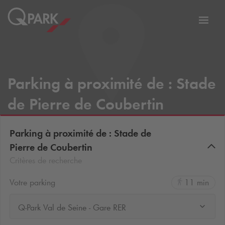
er
Bascu
vers
la
tion
navig
Parking à proximité de : Stade
de Pierre de Coubertin
Parking à proximité de : Stade de
Pierre de Coubertin
Critères de recherche
Votre parking
11 min
Q-Park Val de Seine - Gare RER