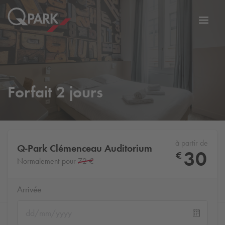
er
Bascu
vers
la
tion
navig
Forfait 2 jours
à partir de
Q-Park
Clémenceau Auditorium
30
€
Normalement pour
72 €
Arrivée