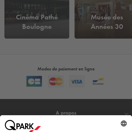
Cinéma Pathé
Musée des
Boulogne
Années 30
Modes de paiement en ligne
A propos