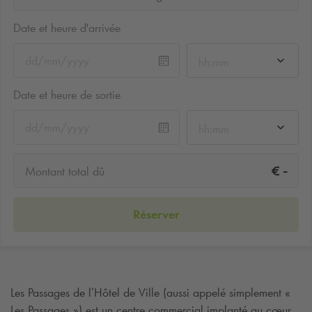
Date et heure d'arrivée
hh:mm
Date et heure de sortie
hh:mm
-
€
Montant total dû
Réserver
Les Passages de l’Hôtel de Ville (aussi appelé simplement «
Les Passages ») est un centre commercial implanté au cœur