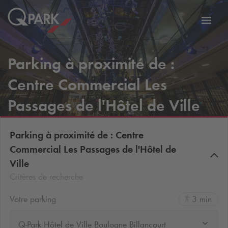
er
Bascu
vers
la
Parking à proximité de :
tion
navig
Centre Commercial Les
Passages de l'Hôtel de Ville
Parking à proximité de : Centre
Commercial Les Passages de l'Hôtel de
Ville
Critères de recherche
Votre parking
3 min
Q-Park Hôtel de Ville Boulogne Billancourt