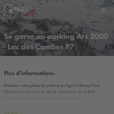
er
Bascu
vers
la
tion
navig
Se garer au parking Arc 2000
- Lac des Combes P7
Plus d'informations
Réservez votre place de parking en ligne à Bourg-Saint-
Maurice Les Arcs sur le site de réservation de
Q-Park
.
Optimisez votre séjour en réservant votre place
préalablement à votre arrivée : nous vous proposons de
nombreuses formules adaptées à votre besoin !
Lire plus