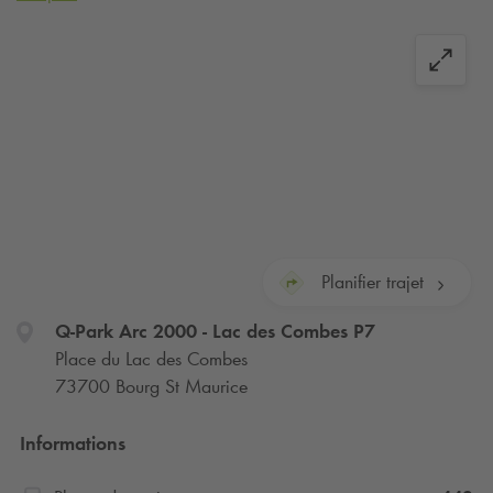
Rendez-vous dans le parking couvert
Q-Park
Lac des Combes
parfaitement situé en plein cœur de la station Arc 2000 pour
un accès facile aux pistes, aux commerces et aux activités.
Votre réservation en ligne vous permet d’accéder au parking
24h/24 et 7j/7.
Abonnez-vous et disposez toute l'année d'un stationnement
garanti et optimisé dans en espace sécurisé.
Planifier trajet
Q-Park
Arc 2000 - Lac des Combes P7
Place du Lac des Combes
73700 Bourg St Maurice
Informations