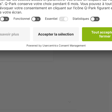
-Jallieu
1