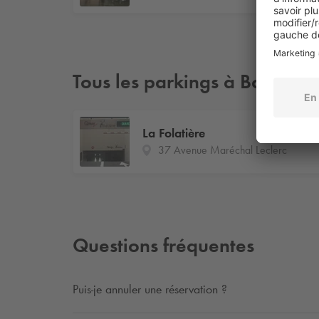
Tous les parkings à Bourgoin
La Folatière
37 Avenue Maréchal Leclerc
Questions fréquentes
Puis-je annuler une réservation ?