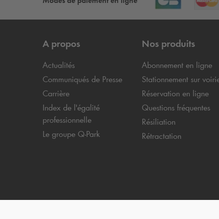
Modes de paiement en ligne
A propos
Nos produits
Actualités
Abonnement en ligne
Communiqués de Presse
Stationnement sur voiri
Carrière
Réservation en ligne
Index de l'égalité
Questions fréquentes
professionnelle
Résiliation
Le groupe
Q-Park
Rétractation