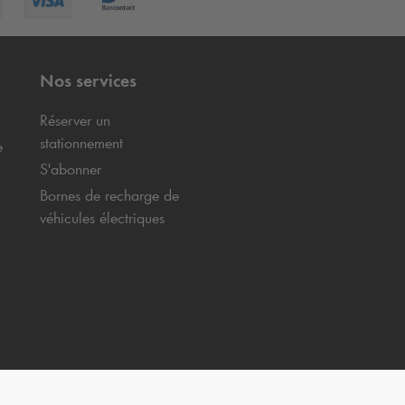
Nos services
Réserver un
stationnement
e
S'abonner
Bornes de recharge de
véhicules électriques