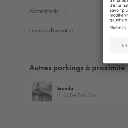
Abonnements
Horaires d'ouverture
Autres parkings à proximité
Branda
32 Rue Yves Collet