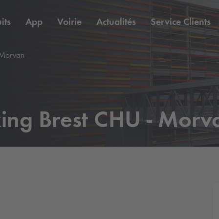
its
App
Voirie
Actualités
Service Clients
Morvan
king Brest CHU - Morv