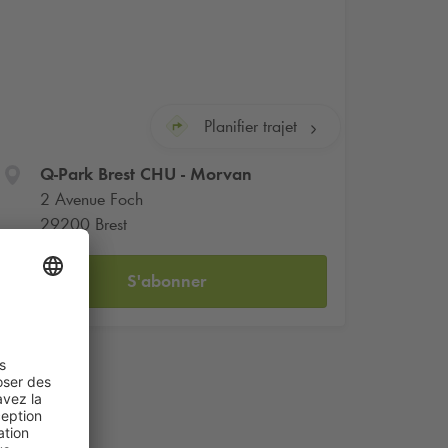
Planifier trajet
Q-Park
Brest CHU - Morvan
2 Avenue Foch
29200 Brest
S'abonner