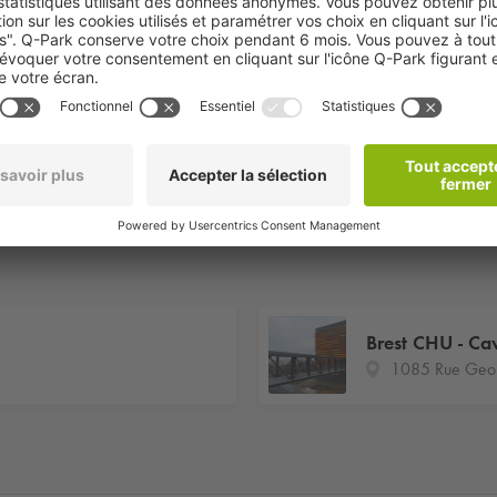
Brest CHU - Ca
1085 Rue Geor