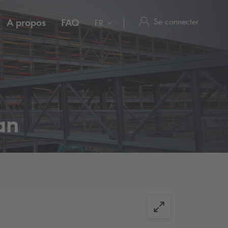
Se connecter
A propos
FAQ
FR
an