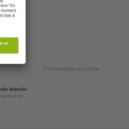
Voir les parkings sur la carte
vale blanche
ges Kerbrat