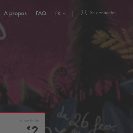
Se connecter
A propos
FAQ
FR
à partir de
2
€