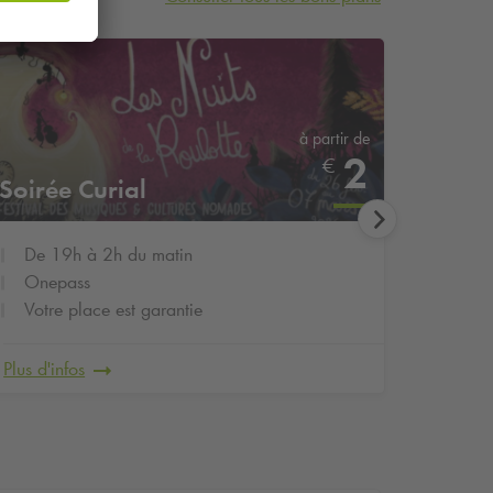
à partir de
2
€
Soirée Curial
Soiré
De 19h à 2h du matin
De 1
Onepass
Onep
Votre place est garantie
Votre
Plus d'infos
Plus d'in