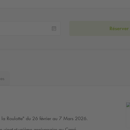
Réserver
ues
de la Roulotte" du 26 février au 7 Mars 2026.
n vingt-et-unième anniversaire au Carré