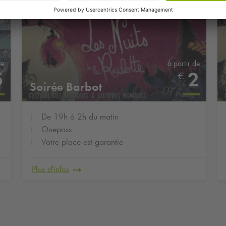
de
à partir de
5
2
€
Soirée Barbot
De 19h à 2h du matin
Onepass
Votre place est garantie
Plus d'infos