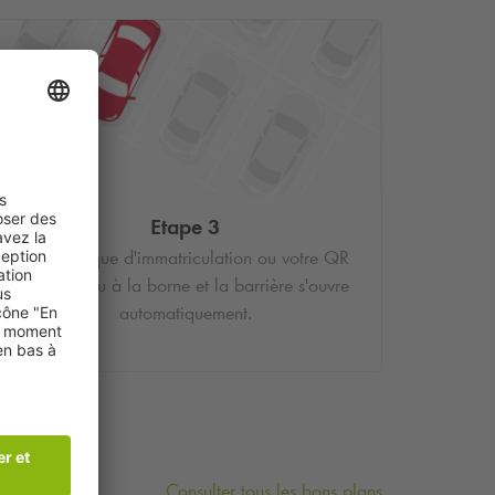
Etape 3
Votre plaque d'immatriculation ou votre QR
Code est lu à la borne et la barrière s'ouvre
automatiquement.
Consulter tous les bons plans