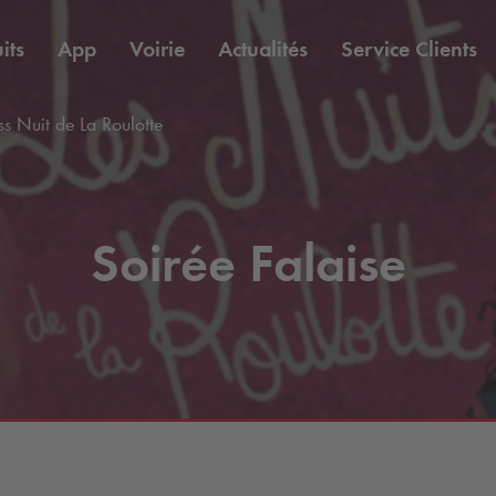
its
App
Voirie
Actualités
Service Clients
s Nuit de La Roulotte
Soirée Falaise