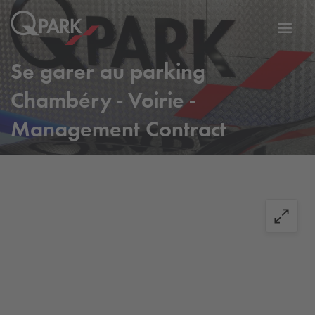
er
Bascu
vers
Se garer au parking
la
tion
navig
Chambéry - Voirie -
Management Contract