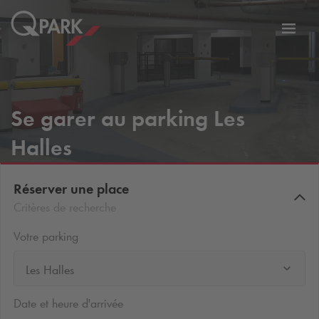
er
Bascu
vers
la
tion
navig
Se garer au parking Les
Halles
Réserver une place
Critères de recherche
Votre parking
Les Halles
Date et heure d'arrivée