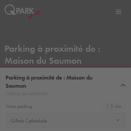
er
Bascu
vers
la
tion
navig
Parking à proximité de :
Maison du Saumon
Parking à proximité de : Maison du
Saumon
Critères de recherche
Votre parking
5 min
Q-Park Cathédrale