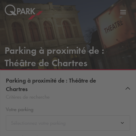
er
Bascu
vers
la
tion
navig
Parking à proximité de :
Théâtre de Chartres
Parking à proximité de : Théâtre de
Chartres
Critères de recherche
Votre parking
Sélectionnez votre parking