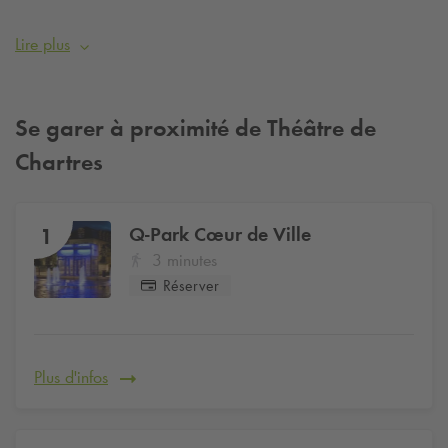
de spectacles, allant de concerts jazz ou classiques, à la
chanson française, en passant par le théâtre classique ou
Lire plus
contemporain, différents styles de danses, de l'humour et des
spectacles pour le jeune public dès 6 mois.
Se garer à proximité de Théâtre de
Plus d'informations
ici
Chartres
Q-Park
Cœur de Ville
1
3 minutes
Réserver
Plus d'infos