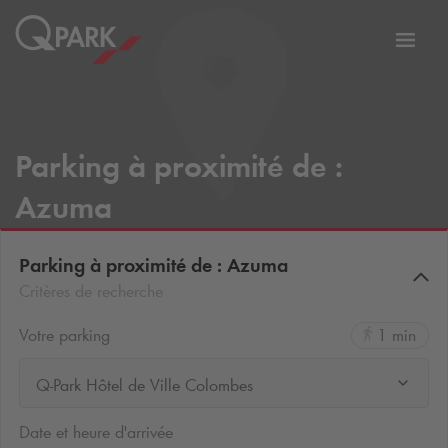
er
Bascu
vers
la
tion
navig
Parking à proximité de :
Azuma
Parking à proximité de : Azuma
Critères de recherche
Votre parking
1 min
Q-Park Hôtel de Ville Colombes
Date et heure d'arrivée