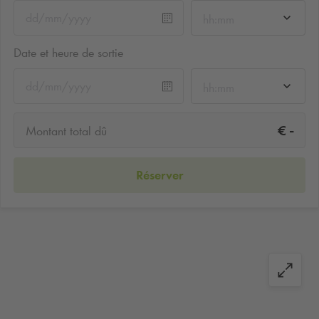
hh:mm
Date et heure de sortie
hh:mm
-
€
Montant total dû
Réserver