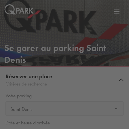
er
Bascu
vers
la
tion
navig
Se garer au parking Saint
Denis
Réserver une place
Critères de recherche
Votre parking
Saint Denis
Date et heure d'arrivée