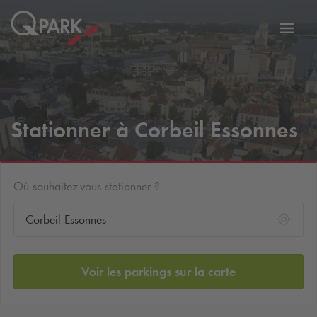
er
Bascu
vers
la
tion
navig
Stationner à Corbeil Essonnes
Où souhaitez-vous stationner ?
Voir les parkings sur la carte