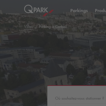
Parkings
Produ
Villes
Parking à Corbeil
Où souhaitez-vous stationner ?