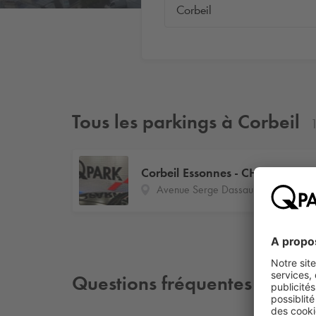
Tous les parkings à Corbeil
Corbeil Essonnes - CHSF - DSP 2
Avenue Serge Dassault
Questions fréquentes