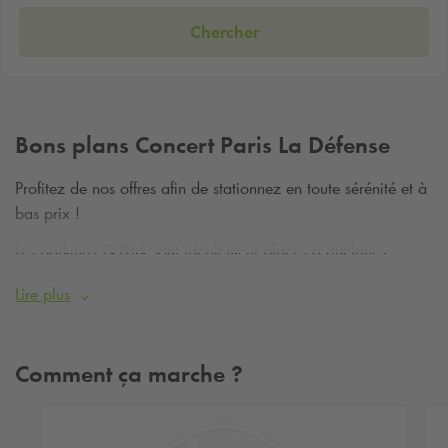
Chercher
Bons plans Concert Paris La Défense
Profitez de nos offres afin de stationnez en toute sérénité et à
bas prix !
Les parkings
Q-Park
sont idéalement placés à quelques
minutes à pieds de l'Arena de Paris La Défense !
Lire plus
Comment ça marche ?