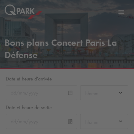
er
Bascu
vers
la
tion
navig
Bons plans Concert Paris La
Défense
Date et heure d'arrivée
hh:mm
Date et heure de sortie
hh:mm