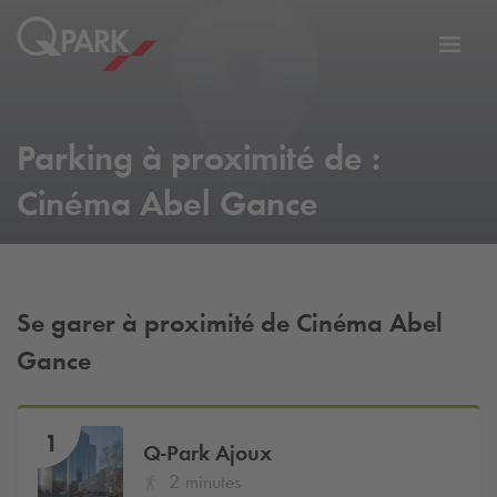
er
Bascu
vers
la
tion
navig
Parking à proximité de :
Cinéma Abel Gance
Se garer à proximité de Cinéma Abel
Gance
1
Q-Park
Ajoux
2 minutes