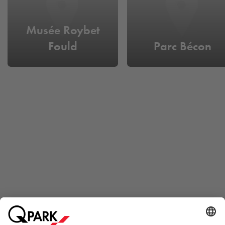
Musée Roybet
Fould
Parc Bécon