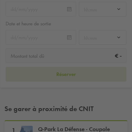
hh:mm
Date et heure de sortie
hh:mm
-
€
Montant total dû
Réserver
Se garer à proximité de CNIT
Q-Park
La Défense - Coupole
1