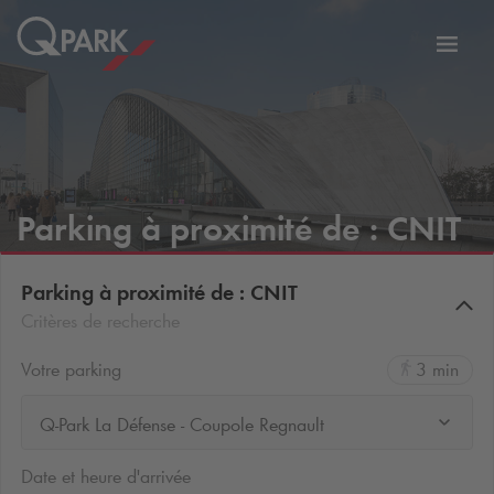
er
Bascu
vers
la
tion
navig
Parking à proximité de : CNIT
Parking à proximité de : CNIT
Critères de recherche
Votre parking
3 min
Q-Park La Défense - Coupole Regnault
Date et heure d'arrivée