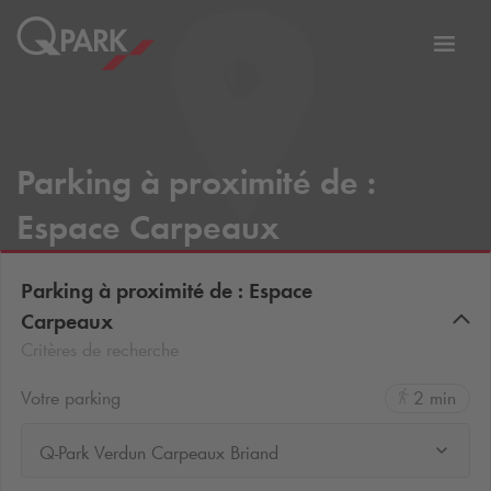
er
Bascu
vers
la
tion
navig
Parking à proximité de :
Espace Carpeaux
Parking à proximité de : Espace
Carpeaux
Critères de recherche
Votre parking
2 min
Q-Park Verdun Carpeaux Briand