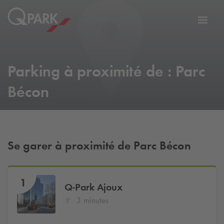
er
Bascu
vers
la
tion
navig
Parking à proximité de : Parc
Bécon
Se garer à proximité de Parc Bécon
1
Q-Park
Ajoux
3 minutes