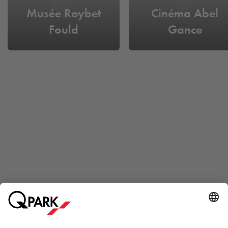
Musée Roybet
Cinéma Abel
Fould
Gance