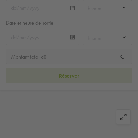
hh:mm
Date et heure de sortie
hh:mm
-
€
Montant total dû
Réserver