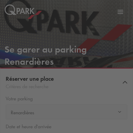
er
Bascu
vers
la
tion
navig
Se garer au parking
Renardières
Réserver une place
Critères de recherche
Votre parking
Renardières
Date et heure d'arrivée