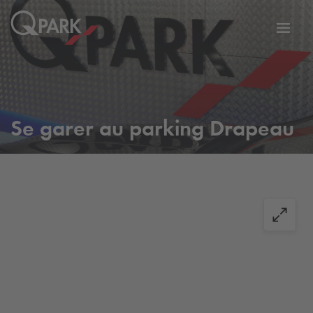
er
Bascu
vers
la
tion
navig
Se garer au parking Drapeau