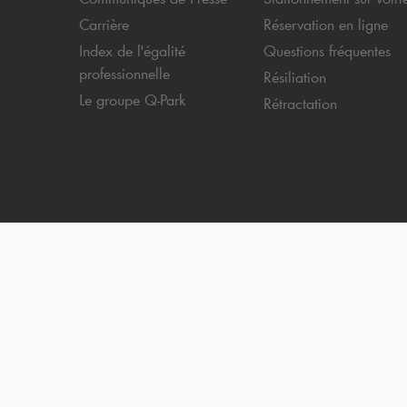
Carrière
Réservation en ligne
Index de l'égalité
Questions fréquentes
professionnelle
Résiliation
Le groupe
Q-Park
Rétractation