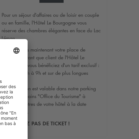
Pour un séjour d'affaires ou de loisir en couple
ou en famille, l'Hôtel Le Bourgogne vous
réserve des chambres élégantes en face du Lac
Léman.
Réservez dès maintenant votre place de
parking, en tant que client de l'Hôtel Le
Bourgogne, vous bénéficiez d'un tarif exclusif :
10 € de 17h à 9h et sur de plus longues
durées !
La réservation est valable dans notre parking
d'Evian les Bains "Office du Tourisme" à
quelques mètres de votre hôtel à la date
sélectionnée.
NE PRENEZ PAS DE TICKET !