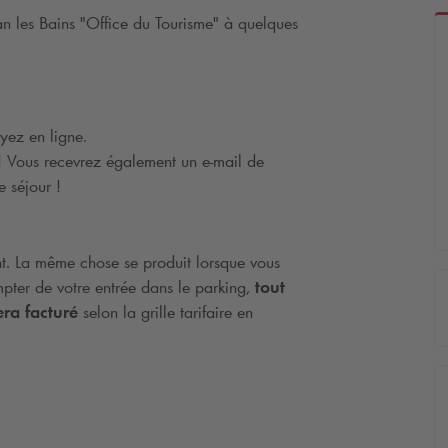
an les Bains "Office du Tourisme" à quelques
yez en ligne.
 ! Vous recevrez également un e-mail de
e séjour !
nt. La même chose se produit lorsque vous
pter de votre entrée dans le parking,
tout
ra facturé
selon la grille tarifaire en