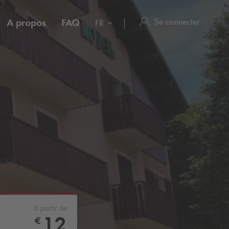
Se connecter
A propos
FAQ
FR
à partir de
12
€