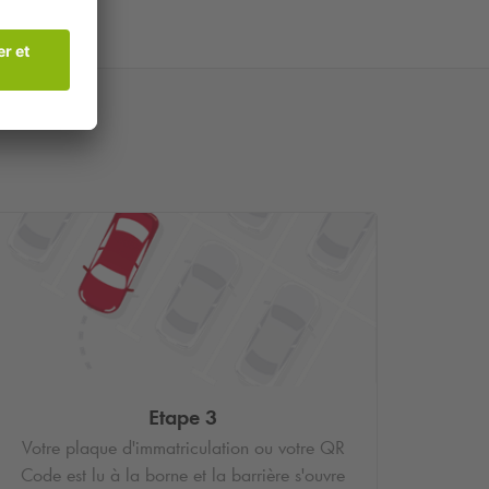
Etape 3
Votre plaque d'immatriculation ou votre QR
Code est lu à la borne et la barrière s'ouvre