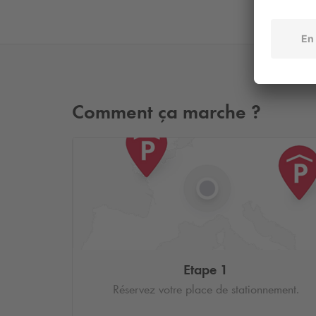
Comment ça marche ?
Etape 1
Réservez votre place de stationnement.