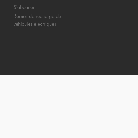
S'abonner
Bornes de recharge de
véhicules électriques