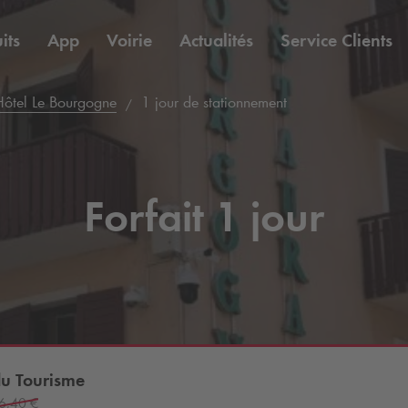
its
App
Voirie
Actualités
Service Clients
'Hôtel Le Bourgogne
1 jour de stationnement
Forfait 1 jour
du Tourisme
6,40 €