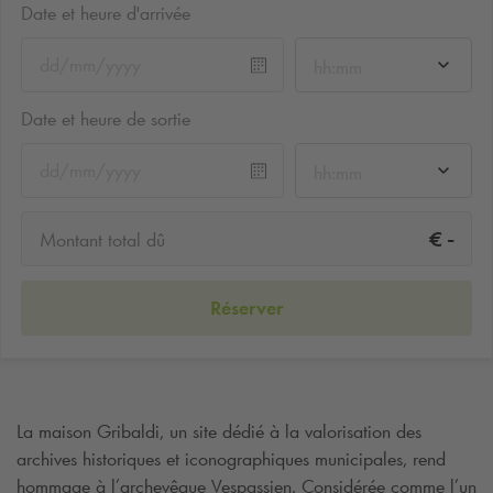
Date et heure d'arrivée
hh:mm
Date et heure de sortie
hh:mm
-
€
Montant total dû
Réserver
La maison Gribaldi, un site dédié à la valorisation des
archives historiques et iconographiques municipales, rend
hommage à l’archevêque Vespassien. Considérée comme l’un