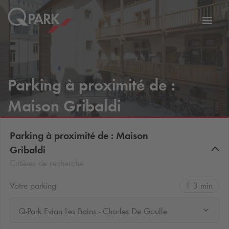
er
Bascu
vers
la
tion
navig
Parking à proximité de :
Maison Gribaldi
Parking à proximité de : Maison
Gribaldi
Critères de recherche
Votre parking
3 min
Q-Park Evian Les Bains - Charles De Gaulle