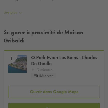
des derniers vestiges du vieil Evian, elle dispose d’un espace
de consultation des archives et d’expositions.
Lire plus
N'oubliez pas de réserver votre parking pour une tranquillité
d'esprit durant vos visites.
Se garer à proximité de Maison
Gribaldi
Q-Park
Evian Les Bains - Charles
1
De Gaulle
3 minutes
Réserver
Ouvrir dans Google Maps