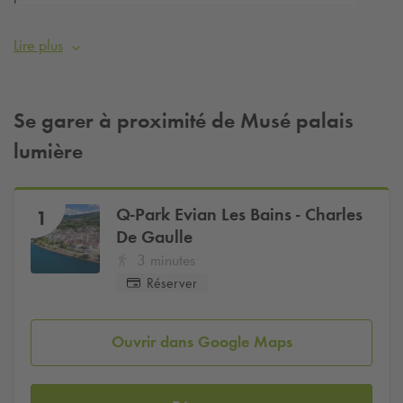
station. Ce nouvel espace a vocation à devenir un centre
culturel et de congrès de renommée internationale.
Lire plus
N'oubliez pas de réserver votre parking pour une tranquillité
d'esprit durant vos visites.
Se garer à proximité de Musé palais
lumière
Q-Park
Evian Les Bains - Charles
1
De Gaulle
3 minutes
Réserver
Ouvrir dans Google Maps