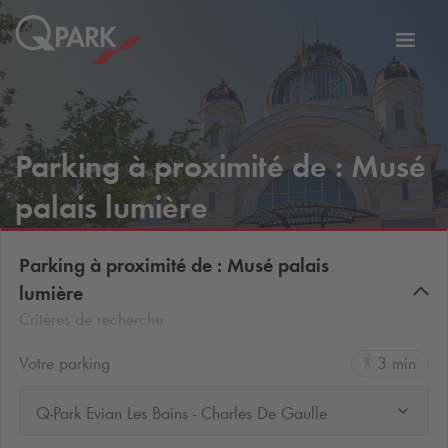
er
Bascu
vers
la
tion
navig
Parking à proximité de : Musé
palais lumière
Parking à proximité de : Musé palais
lumière
Critères de recherche
Votre parking
3 min
Q-Park Evian Les Bains - Charles De Gaulle