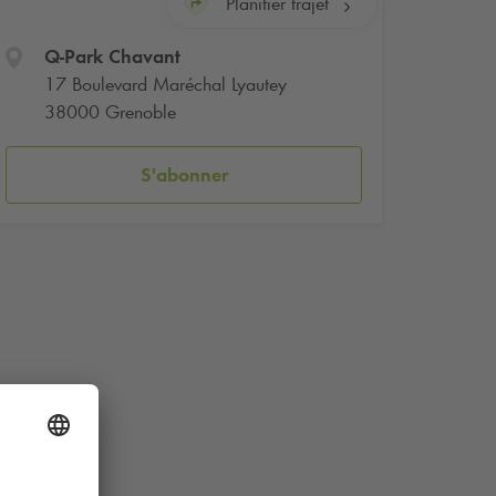
Planifier trajet
Q-Park
Chavant
17 Boulevard Maréchal Lyautey
38000 Grenoble
S'abonner