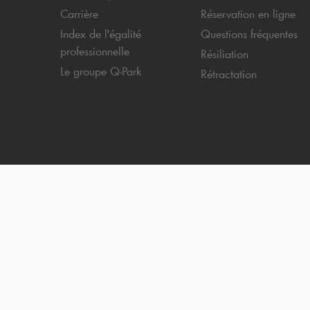
Carrière
Réservation en ligne
Index de l'égalité
Questions fréquentes
professionnelle
Résiliation
Le groupe
Q-Park
Rétractation