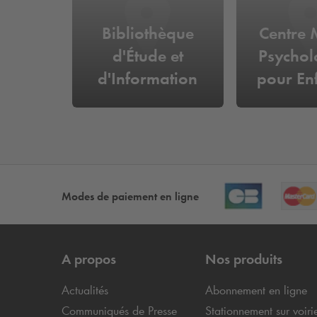
Bibliothèque
Centre 
d'Étude et
Psychol
d'Information
pour Enf
Ado
Modes de paiement en ligne
A propos
Nos produits
Actualités
Abonnement en ligne
Communiqués de Presse
Stationnement sur voiri