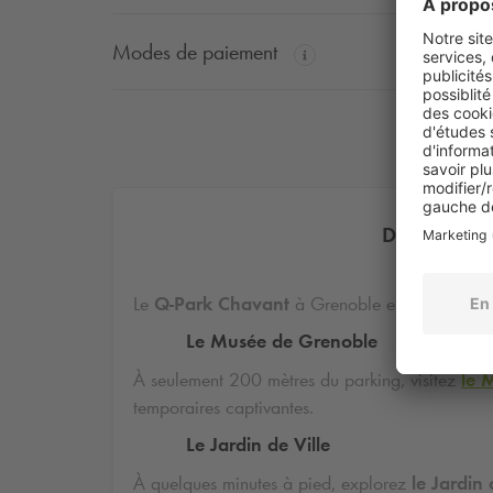
Modes de paiement
Découvrez l
Le
Q-Park
Chavant
à Grenoble est idéalement s
Le Musée de Grenoble
À seulement 200 mètres du parking, visitez
le 
temporaires captivantes.
Le Jardin de Ville
À quelques minutes à pied, explorez
le Jardin 