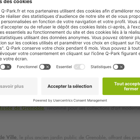
es attractions à proximité du parking
Q-Park
Chavant
itué à quelques pas de plusieurs sites d'intérêt :
Musée de Grenoble
, renommé pour ses collections d'art moderne
de Ville
, le plus ancien jardin public de Grenoble, offrant des p