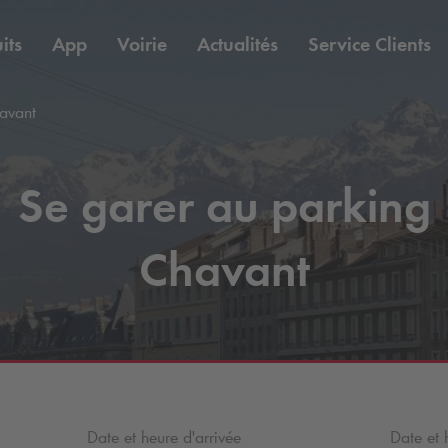
its
App
Voirie
Actualités
Service Clients
avant
Se garer au parking
Chavant
Date et heure d'arrivée
Date et 