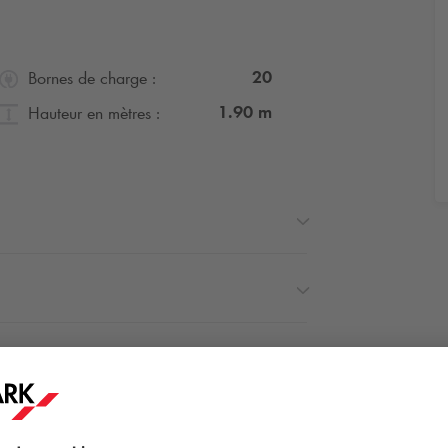
20
Bornes de charge :
1.90
m
Hauteur en mètres :