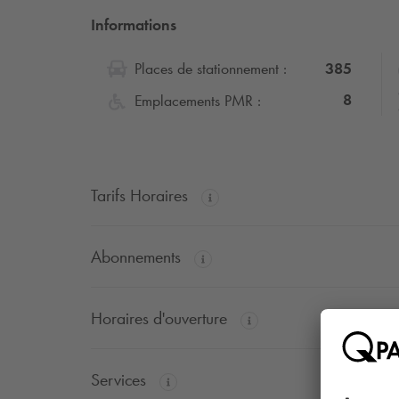
Informations
385
Places de stationnement :
8
Emplacements PMR :
Tarifs Horaires
Abonnements
Horaires d'ouverture
Services