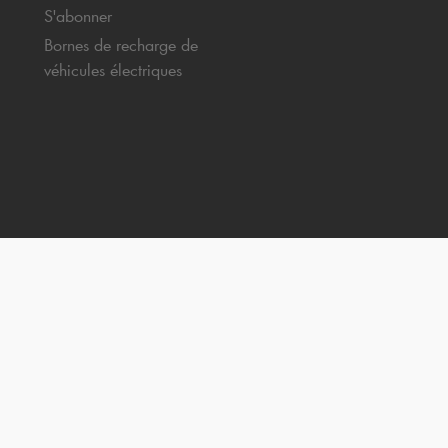
S'abonner
Bornes de recharge de
véhicules électriques