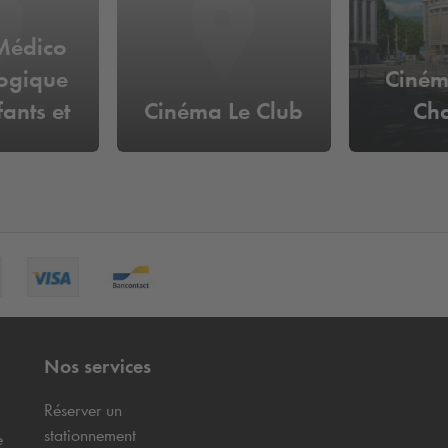
Médico
ogique
Ciném
ants et
Cinéma Le Club
Ch
les
Nos services
Réserver un
stationnement
e