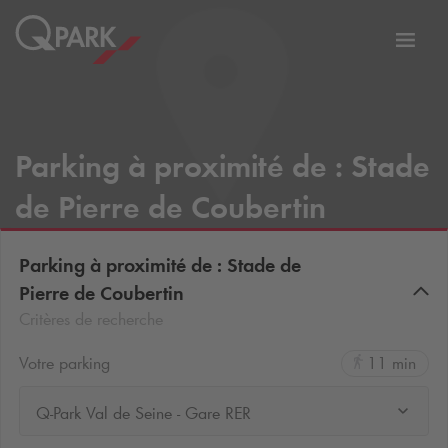
er
Bascu
vers
la
tion
navig
Parking à proximité de : Stade
de Pierre de Coubertin
Parking à proximité de : Stade de
Pierre de Coubertin
Critères de recherche
Votre parking
11 min
Q-Park Val de Seine - Gare RER