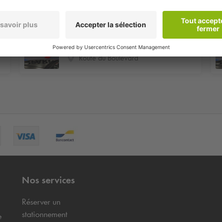
Plagne Soleil
Caravaneige
Route du Boulevard
Nos services
Réserver un
stationnement
e