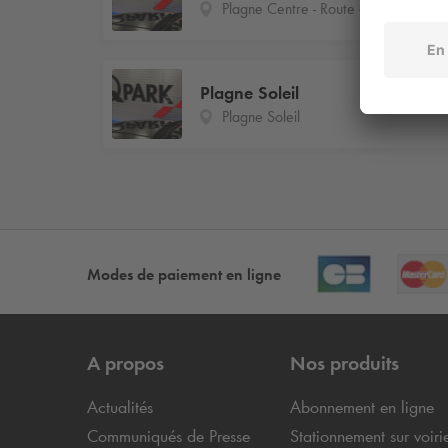
Plagne Centre - Route du Boulevard
Plagne Soleil
Plagne Soleil
Modes de paiement en ligne
A propos
Nos produits
Actualités
Abonnement en ligne
Communiqués de Presse
Stationnement sur voiri