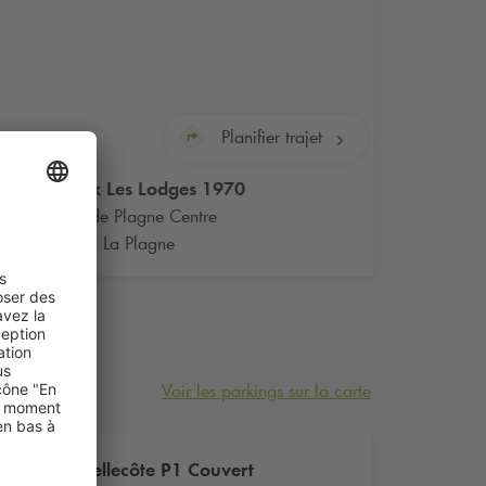
Planifier trajet
Q-Park
Les Lodges 1970
Route de Plagne Centre
73210 La Plagne
Voir les parkings sur la carte
Bellecôte P1 Couvert