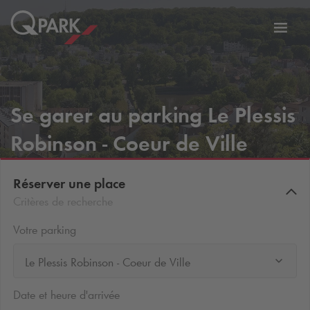
er
Bascu
vers
la
tion
navig
Se garer au parking Le Plessis
Robinson - Coeur de Ville
Réserver une place
Critères de recherche
Votre parking
Le Plessis Robinson - Coeur de Ville
Date et heure d'arrivée