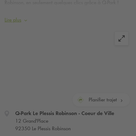
Robinson, en seulement quelques clics grâce à
Q-Park
!
Dès aujourd’hui, utilisez notre service d'abonnement pour
stationner en toute tranquillité dans Le Plessis Robinson.
Lire plus
Planifier trajet
Q-Park
Le Plessis Robinson - Coeur de Ville
12 Grand'Place
92350 Le Plessis Robinson