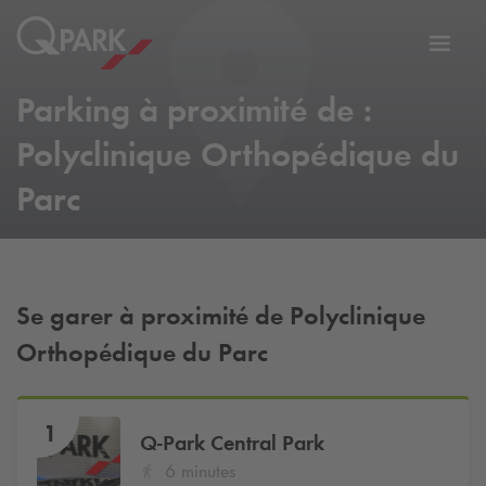
er
Bascu
vers
Parking à proximité de :
la
tion
navig
Polyclinique Orthopédique du
Parc
Se garer à proximité de Polyclinique
Orthopédique du Parc
1
Q-Park
Central Park
6 minutes