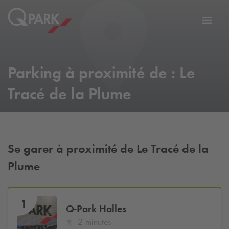
er
Bascu
vers
la
tion
navig
Parking à proximité de : Le
Tracé de la Plume
Se garer à proximité de Le Tracé de la
Plume
1
Q-Park
Halles
2 minutes