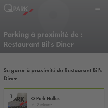
er
Bascu
vers
la
tion
navig
Parking à proximité de :
Restaurant Bil's Diner
Se garer à proximité de Restaurant Bil's
Diner
1
Q-Park
Halles
2 minutes