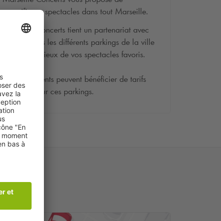
magnifiques spectacles dans tout Marseille.
Marseille Concerts tient un partenariat avec
Q-Park
, dans les différents parkings de la ville
proche des lieux de vos spectacles favoris.
Tous nos clients peuvent bénéficier de tarifs
privilégiés sur ces parkings.