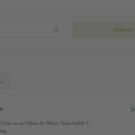
Réserver
ues
o
 Criée ou au Palais du Pharo. Votre forfait 5
ing.