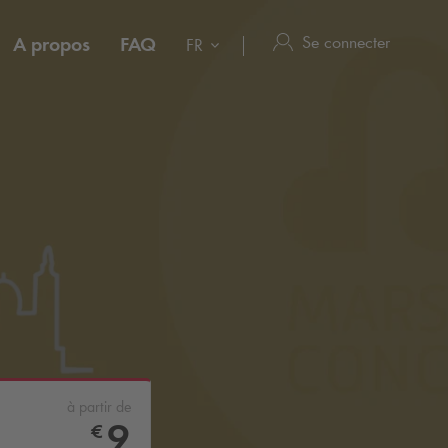
Se connecter
A propos
FAQ
FR
à partir de
9
€