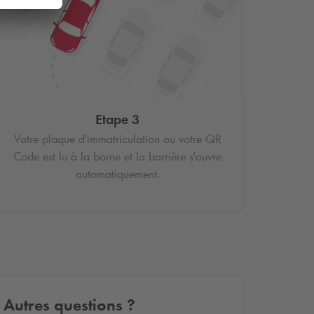
Etape 3
Votre plaque d'immatriculation ou votre QR
Code est lu à la borne et la barrière s'ouvre
automatiquement.
Autres questions ?